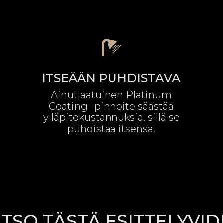

ITSEÄÄN PUHDISTAVA
Ainutlaatuinen Platinum
Coating -pinnoite säästää
ylläpitokustannuksia, sillä se
puhdistaa itsensä.
TSO TÄSTÄ ESITTELYVI