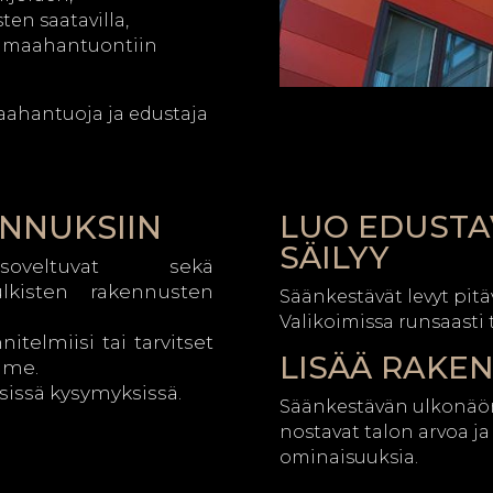
ten saatavilla,
n maahantuontiin
maahantuoja ja edustaja
ENNUKSIIN
LUO EDUSTA
SÄILYY
t soveltuvat sekä
lkisten rakennusten
Säänkestävät levyt pitä
Valikoimissa runsaasti t
itelmiisi tai tarvitset
LISÄÄ RAKE
mme.
sissä kysymyksissä.
Säänkestävän ulkonäön 
nostavat talon arvoa ja
ominaisuuksia.