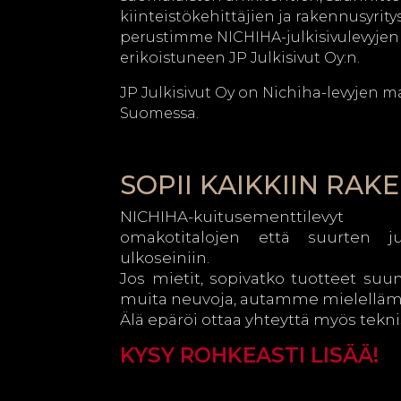
kiinteistökehittäjien ja rakennusyritys
perustimme NICHIHA-julkisivulevyje
erikoistuneen JP Julkisivut Oy:n.
JP Julkisivut Oy on Nichiha-levyjen 
Suomessa.
SOPII KAIKKIIN RAK
NICHIHA-kuitusementtilevy
omakotitalojen että suurten ju
ulkoseiniin.
Jos mietit, sopivatko tuotteet suunn
muita neuvoja, autamme mielellä
Älä epäröi ottaa yhteyttä myös tekni
KYSY ROHKEASTI LISÄÄ!