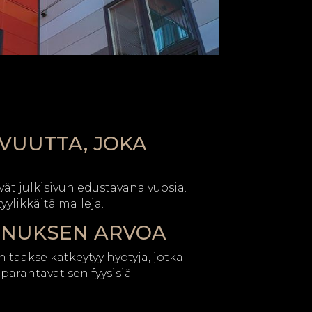
VUUTTA, JOKA
vät julkisivun edustavana vuosia.
yylikkäitä malleja.
NNUKSEN ARVOA
taakse kätkeytyy hyötyjä, jotka
 parantavat sen fyysisiä