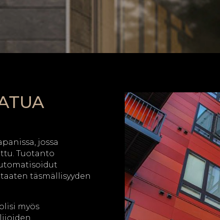
AATUA
apanissa, jossa
ettu. Tuotanto
Automatisoidut
 taaten täsmällisyyden
olisi myös
ijoiden,