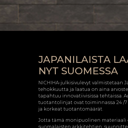
JAPANILAISTA L
NYT SUOMESSA
NICHIHA-julkisivulevyt valmistetaan J
tehokkuutta ja laatua on aina arvost
tapahtuu innovatiivisissa tehtaissa. 
tuotantolinjat ovat toiminnassa 24 /7
ja korkeat tuotantomäärät.
Jotta tämä monipuolinen materiaali 
suomalaisten arkkitehtien, suunnittel